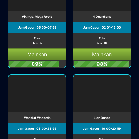
Vikings: Mega Reels
4 Guardians
Jam Gacor : 05:00-07:59
Jam Gacor : 02:01-16:00
Pola
Pola
5-5-5
5-5-10
Mainkan
Mainkan
89%
98%
World of Warlords
Lion Dance
Jam Gacor : 08:00-23:59
Jam Gacor : 19:00-20:59