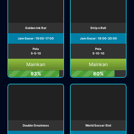
Golden Ink Rat
Strip n Roll
Jam Gacor : 15:00-17:00
Jam Gacor : 18:00-20:00
Pola
Pola
5-5-10
5-10-10
Mainkan
Mainkan
93%
80%
Double Greatness
World Soccer Slot