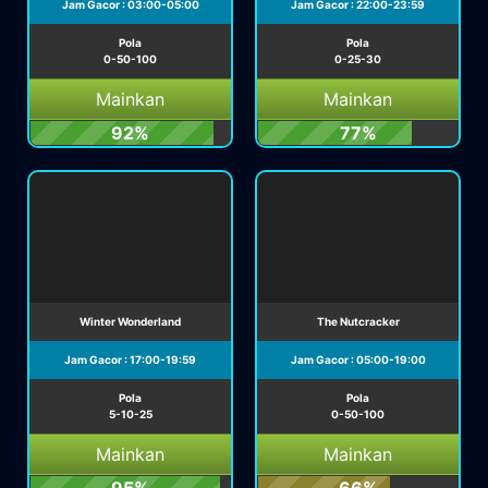
Jam Gacor : 03:00-05:00
Jam Gacor : 22:00-23:59
Pola
Pola
0-50-100
0-25-30
Mainkan
Mainkan
92%
77%
Winter Wonderland
The Nutcracker
Jam Gacor : 17:00-19:59
Jam Gacor : 05:00-19:00
Pola
Pola
5-10-25
0-50-100
Mainkan
Mainkan