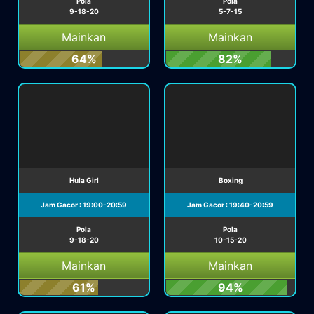
Pola
Pola
9-18-20
5-7-15
Mainkan
Mainkan
64%
82%
Hula Girl
Boxing
Jam Gacor : 19:00-20:59
Jam Gacor : 19:40-20:59
Pola
Pola
9-18-20
10-15-20
Mainkan
Mainkan
61%
94%