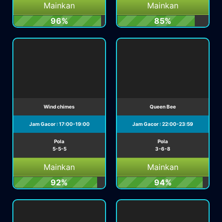
Mainkan
Mainkan
96%
85%
Wind chimes
Queen Bee
Jam Gacor : 17:00-19:00
Jam Gacor : 22:00-23:59
Pola
Pola
5-5-5
3-6-8
Mainkan
Mainkan
92%
94%