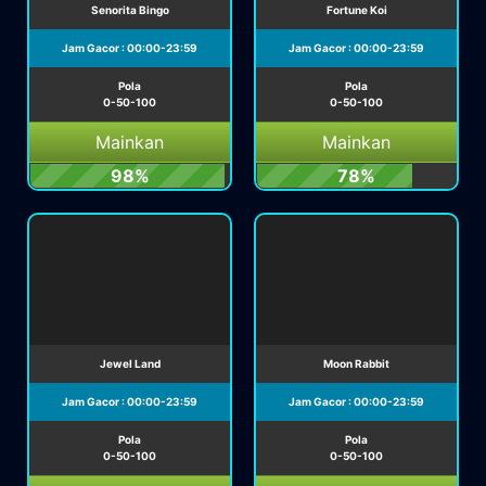
Senorita Bingo
Fortune Koi
Jam Gacor : 00:00-23:59
Jam Gacor : 00:00-23:59
Pola
Pola
0-50-100
0-50-100
Mainkan
Mainkan
98%
78%
Jewel Land
Moon Rabbit
Jam Gacor : 00:00-23:59
Jam Gacor : 00:00-23:59
Pola
Pola
0-50-100
0-50-100