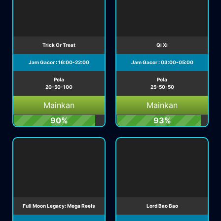
Trick Or Treat
Qi Xi
Jam Gacor : 16:00-22:00
Jam Gacor : 03:00-05:00
Pola
Pola
20-50-100
25-50-50
Mainkan
Mainkan
90%
93%
Full Moon Legacy: Mega Reels
Lord Bao Bao