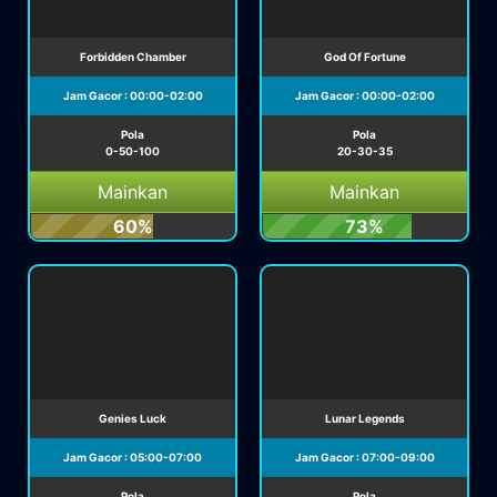
Forbidden Chamber
God Of Fortune
Jam Gacor : 00:00-02:00
Jam Gacor : 00:00-02:00
Pola
Pola
0-50-100
20-30-35
Mainkan
Mainkan
60%
73%
Genies Luck
Lunar Legends
Jam Gacor : 05:00-07:00
Jam Gacor : 07:00-09:00
Pola
Pola