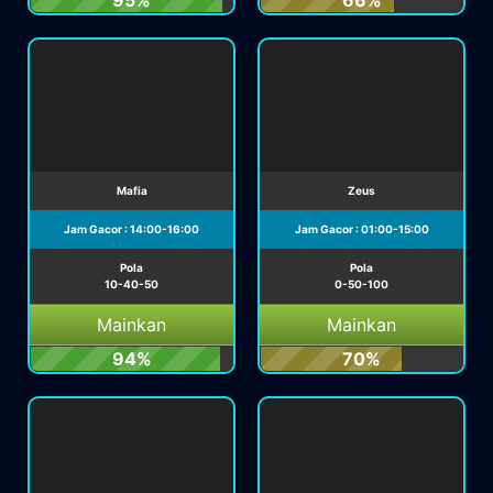
95%
66%
Mafia
Zeus
Jam Gacor : 14:00-16:00
Jam Gacor : 01:00-15:00
Pola
Pola
10-40-50
0-50-100
Mainkan
Mainkan
94%
70%