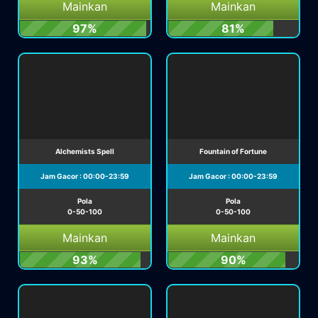
Mainkan
Mainkan
97%
81%
Alchemists Spell
Fountain of Fortune
Jam Gacor : 00:00-23:59
Jam Gacor : 00:00-23:59
Pola
Pola
0-50-100
0-50-100
Mainkan
Mainkan
93%
90%