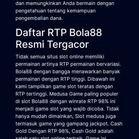
dan memungkinkan Anda bermain dengan
pengetahuan tentang kemampuan
pengembalian dana.
Daftar RTP Bola88
Resmi Tergacor
Tidak semua situs slot online memiliki
permainan artinya RTP permainan bervariasi.
Bola88 dengan bangga menawarkan banyak
permainan dengan RTP tinggi. Dibawah ini
kami tampilkan game slot teratas dengan
RTP tertinggi. Medusa Game paling populer
di slot Bola88 dengan winrate RTP 98% ini
menjadi game slot yang wajib dicoba. Tidak
hanya mudah dimainkan, Slot medusa juga
termasuk game yang gampang jackpot. Cash
Gold Dengan RTP 98%, Cash Gold adalah
salah satu slot online terbaik. Game ini