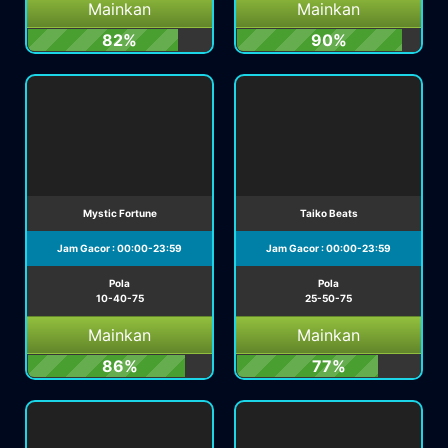
Mainkan
Mainkan
82%
90%
Mystic Fortune
Taiko Beats
Jam Gacor : 00:00-23:59
Jam Gacor : 00:00-23:59
Pola
Pola
10-40-75
25-50-75
Mainkan
Mainkan
86%
77%