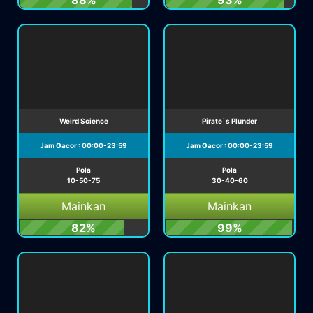
88%
93%
Weird Science
Pirate`s Plunder
Jam Gacor : 00:00-23:59
Jam Gacor : 00:00-23:59
Pola
Pola
10-50-75
30-40-60
Mainkan
Mainkan
82%
99%