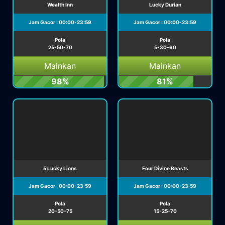
Wealth Inn
Lucky Durian
Jam Gacor : 00:00-23:59
Jam Gacor : 00:00-23:59
Pola
Pola
25-50-70
5-30-60
Mainkan
Mainkan
98%
81%
5 Lucky Lions
Four Divine Beasts
Jam Gacor : 00:00-23:59
Jam Gacor : 00:00-23:59
Pola
Pola
20-50-75
15-25-70