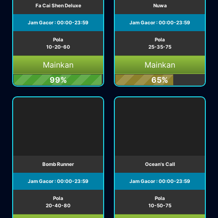
Fa Cai Shen Deluxe
Nuwa
Jam Gacor : 00:00-23:59
Jam Gacor : 00:00-23:59
Pola
Pola
10-20-60
25-35-75
Mainkan
Mainkan
99%
65%
Bomb Runner
Ocean's Call
Jam Gacor : 00:00-23:59
Jam Gacor : 00:00-23:59
Pola
Pola
20-40-80
10-50-75