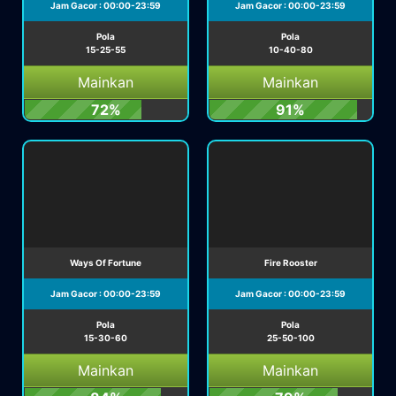
Jam Gacor : 00:00-23:59
Jam Gacor : 00:00-23:59
Pola
Pola
15-25-55
10-40-80
Mainkan
Mainkan
72%
91%
Ways Of Fortune
Fire Rooster
Jam Gacor : 00:00-23:59
Jam Gacor : 00:00-23:59
Pola
Pola
15-30-60
25-50-100
Mainkan
Mainkan