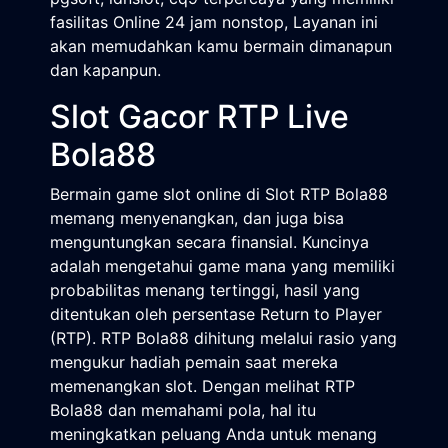
fasilitas Online 24 jam nonstop, Layanan ini
akan memudahkan kamu bermain dimanapun
dan kapanpun.
Slot Gacor RTP Live
Bola88
Bermain game slot online di Slot RTP Bola88
memang menyenangkan, dan juga bisa
menguntungkan secara finansial. Kuncinya
adalah mengetahui game mana yang memiliki
probabilitas menang tertinggi, hasil yang
ditentukan oleh persentase Return to Player
(RTP). RTP Bola88 dihitung melalui rasio yang
mengukur hadiah pemain saat mereka
memenangkan slot. Dengan melihat RTP
Bola88 dan memahami pola, hal itu
meningkatkan peluang Anda untuk menang