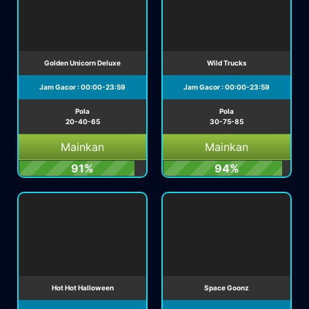
Golden Unicorn Deluxe
Wild Trucks
Jam Gacor : 00:00-23:59
Jam Gacor : 00:00-23:59
Pola
Pola
20-40-65
30-75-85
Mainkan
Mainkan
91%
94%
Hot Hot Halloween
Space Goonz