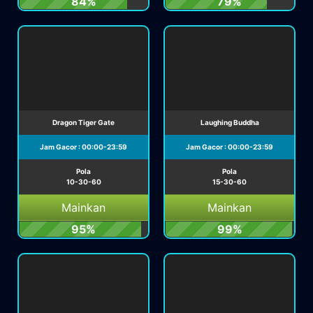
84%
79%
Dragon Tiger Gate
Laughing Buddha
Jam Gacor : 00:00-23:59
Jam Gacor : 00:00-23:59
Pola
Pola
10-30-60
15-30-60
Mainkan
Mainkan
95%
99%