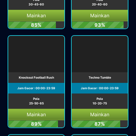
30-45-60
20-40-60
Mainkan
Mainkan
85%
93%
Knockout Football Rush
Techno Tumble
Jam Gacor : 00:00-23:59
Jam Gacor : 00:00-23:59
Pola
Pola
25-50-65
10-20-75
Mainkan
Mainkan
89%
87%