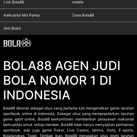
Link Bola88
mobile
Kalkulator Mix Parlay
Zona Bola88
Anti Blokir
BOLA88 AGEN JUDI
BOLA NOMOR 1 DI
INDONESIA
Bola88
dikenal sebagai situs yang pertama kali mengenalkan game taruhan
sportbook online di Indonesia. Sebagai situs yang mempopulerkan taruhan
game sport online, Bola88 berkomitmen memberikan pelayanan maksimal
berkualitas untuk setiap member. Bola88 tidak hanya menyajikan permainan
sportbook, ada juga game Poker, Live Casino, Idnlive, Slots, E-sports,
Bolatangkas, Togel, Tembak ikan. Bola88 merupakan situs resmi taruhan