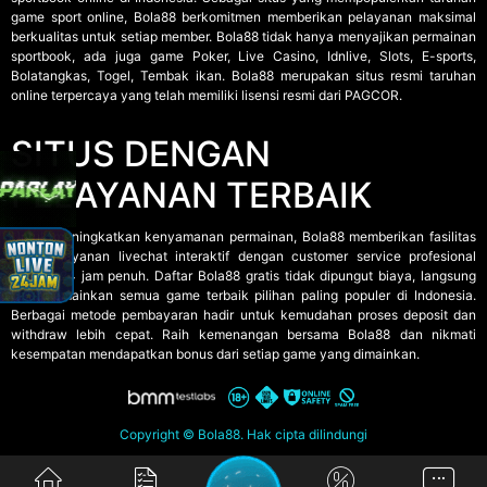
game sport online, Bola88 berkomitmen memberikan pelayanan maksimal
berkualitas untuk setiap member. Bola88 tidak hanya menyajikan permainan
sportbook, ada juga game Poker, Live Casino, Idnlive, Slots, E-sports,
Bolatangkas, Togel, Tembak ikan. Bola88 merupakan situs resmi taruhan
online terpercaya yang telah memiliki lisensi resmi dari PAGCOR.
SITUS DENGAN
PELAYANAN TERBAIK
Untuk meningkatkan kenyamanan permainan, Bola88 memberikan fasilitas
berupa layanan livechat interaktif dengan customer service profesional
selama 24 jam penuh. Daftar Bola88 gratis tidak dipungut biaya, langsung
bisa memainkan semua game terbaik pilihan paling populer di Indonesia.
Berbagai metode pembayaran hadir untuk kemudahan proses deposit dan
withdraw lebih cepat. Raih kemenangan bersama Bola88 dan nikmati
kesempatan mendapatkan bonus dari setiap game yang dimainkan.
Copyright © Bola88. Hak cipta dilindungi