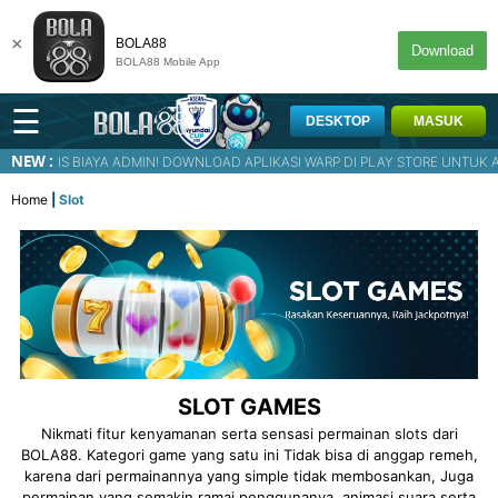
×
BOLA88
Download
BOLA88 Mobile App
☰
DESKTOP
MASUK
NEW :
ATIS BIAYA ADMIN! DOWNLOAD APLIKASI WARP DI PLAY STORE UNTUK ANTI BLOKIR LI
Home
Slot
SLOT GAMES
Nikmati fitur kenyamanan serta sensasi permainan slots dari
BOLA88. Kategori game yang satu ini Tidak bisa di anggap remeh,
karena dari permainannya yang simple tidak membosankan, Juga
permainan yang semakin ramai penggunanya, animasi suara serta