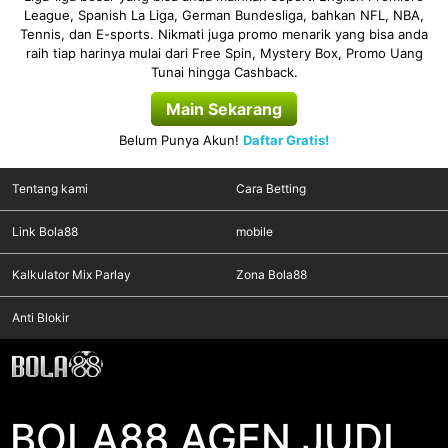
League, Spanish La Liga, German Bundesliga, bahkan NFL, NBA,
Tennis, dan E-sports. Nikmati juga promo menarik yang bisa anda
raih tiap harinya mulai dari Free Spin, Mystery Box, Promo Uang
Tunai hingga Cashback.
Main Sekarang
Belum Punya Akun!
Daftar Gratis!
Tentang kami
Cara Betting
Link Bola88
mobile
Kalkulator Mix Parlay
Zona Bola88
Anti Blokir
BOLA88 AGEN JUDI